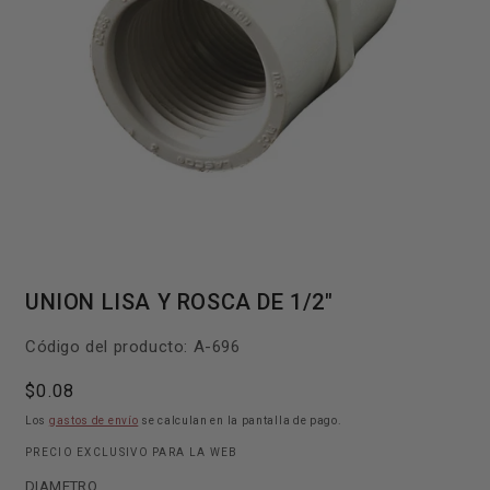
Abrir
elemento
UNION LISA Y ROSCA DE 1/2"
multimedia
1
en
SKU:
Código del producto:
A-696
una
ventana
modal
Precio
$0.08
habitual
Los
gastos de envío
se calculan en la pantalla de pago.
PRECIO EXCLUSIVO PARA LA WEB
DIAMETRO