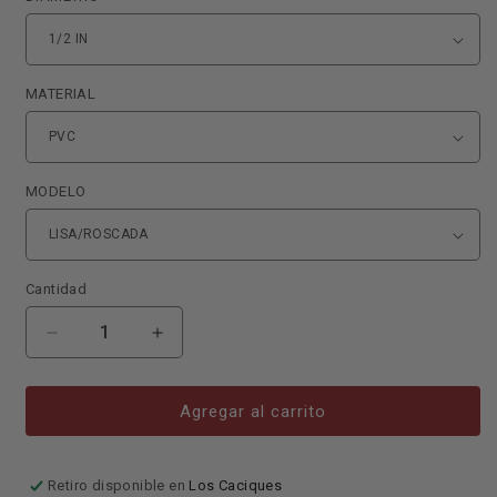
MATERIAL
MODELO
Cantidad
Reducir
Aumentar
cantidad
cantidad
para
para
UNION
UNION
Agregar al carrito
LISA
LISA
Y
Y
ROSCA
ROSCA
Retiro disponible en
Los Caciques