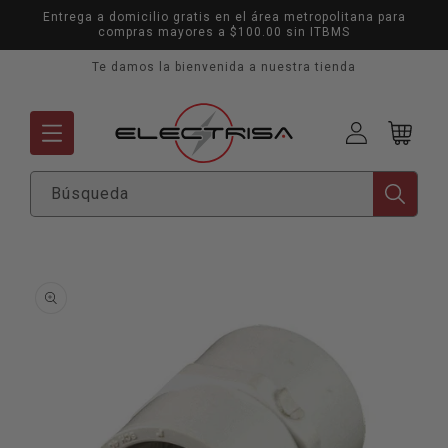
Ir
Entrega a domicilio gratis en el área metropolitana para
directamente
compras mayores a $100.00 sin ITBMS
al contenido
Te damos la bienvenida a nuestra tienda
Mi
Carrito
cuenta
Búsqueda
Ir
directamente
a la
información
del producto