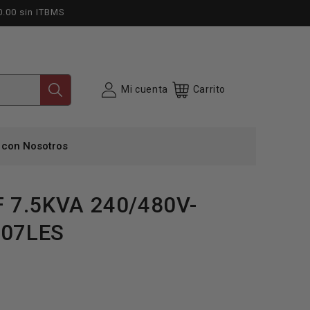
0.00 sin ITBMS
Mi cuenta
Carrito
 con Nosotros
 7.5KVA 240/480V-
007LES