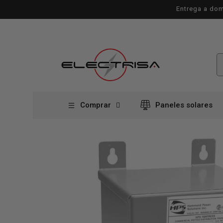
Ir
Entrega a dom
directamente
al contenido
Comprar
Paneles solares
Ir
directamente
a la
información
del producto