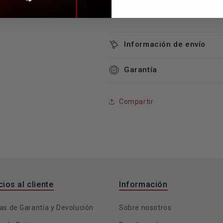
Descargar Ficha Técnica
Información de envío
Garantía
Compartir
cios al cliente
Información
cas de Garantía y Devolución
Sobre nosotros