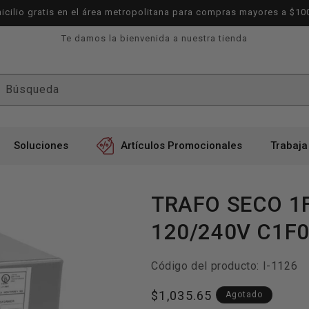
icilio gratis en el área metropolitana para compras mayores a $10
Te damos la bienvenida a nuestra tienda
Búsqueda
Soluciones
Artículos Promocionales
Trabaja
TRAFO SECO 1F
120/240V C1F
SKU:
Código del producto:
I-1126
Precio
$1,035.65
Agotado