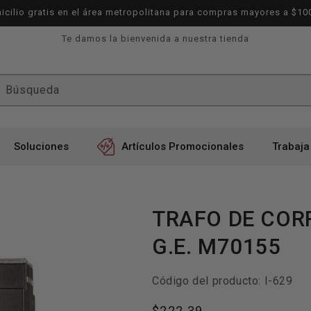
icilio gratis en el área metropolitana para compras mayores a $10
Te damos la bienvenida a nuestra tienda
Búsqueda
Soluciones
Artículos Promocionales
Trabaja
TRAFO DE COR
G.E. M70155
SKU:
Código del producto:
I-629
Precio
$222.39