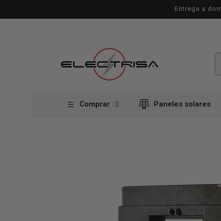
Ir
Entrega a dom
directamente
al contenido
Comprar
Paneles solares
Ir
directamente
a la
información
del producto