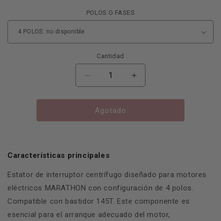
POLOS O FASES
Cantidad
Reducir
Aumentar
cantidad
cantidad
para
para
SW
SW
Agotado
CENTRIFUGO-
CENTRIFUGO-
ESTATOR
ESTATOR
MARATHON
MARATHON
4P
4P
Características principales
145T
145T
6200505
6200505
Estator de interruptor centrífugo diseñado para motores
eléctricos MARATHON con configuración de 4 polos.
Compatible con bastidor 145T. Este componente es
esencial para el arranque adecuado del motor,