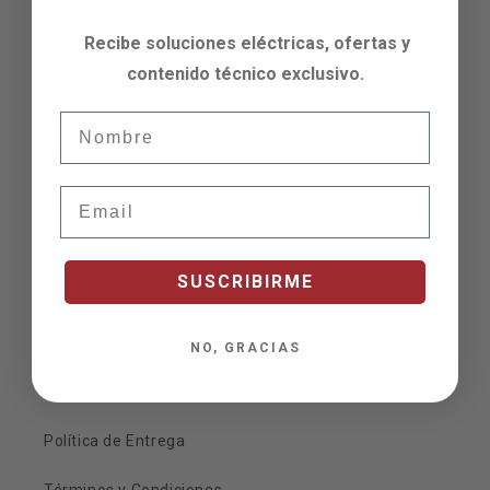
Recibe soluciones eléctricas, ofertas y
Contáctanos
contenido técnico exclusivo.
Encuentra una sucursal
Nombre
electrisa@electrisa.com
Email
(507) 366-3600
#Electrisa
Instagram
Facebook
YouTube
SUSCRIBIRME
Servicios al cliente
NO, GRACIAS
Políticas de Garantía y Devolución
Política de Entrega