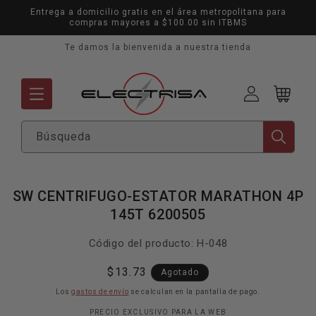
Ir
Entrega a domicilio gratis en el área metropolitana para
directamente
compras mayores a $100.00 sin ITBMS
al contenido
Te damos la bienvenida a nuestra tienda
Mi
Carrito
cuenta
Búsqueda
Ir
directamente
SW CENTRIFUGO-ESTATOR MARATHON 4P
a la
145T 6200505
información
del producto
SKU:
Código del producto:
H-048
Precio
$13.73
Agotado
habitual
Los
gastos de envío
se calculan en la pantalla de pago.
PRECIO EXCLUSIVO PARA LA WEB