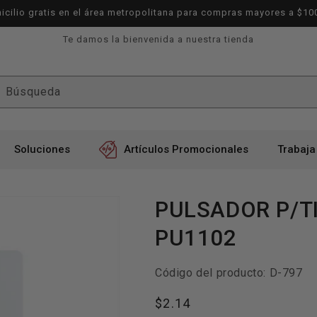
icilio gratis en el área metropolitana para compras mayores a $10
Te damos la bienvenida a nuestra tienda
Búsqueda
Soluciones
Artículos Promocionales
Trabaja
PULSADOR P/T
PU1102
SKU:
Código del producto:
D-797
Precio
$2.14