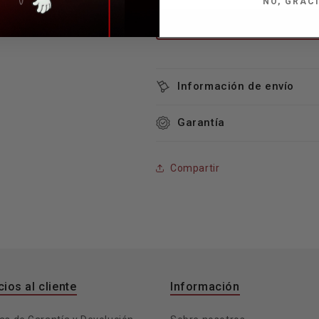
NO, GRAC
Descargar Ficha Técnica
Información de envío
Garantía
Compartir
cios al cliente
Información