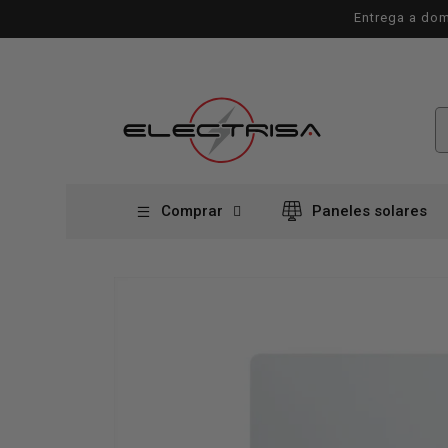
Ir
Entrega a dom
directamente
al contenido
Comprar
Paneles solares
Ir
directamente
a la
información
del producto