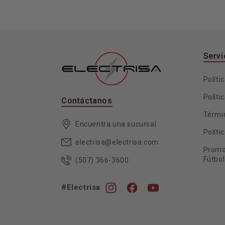
Servi
Políti
Políti
Contáctanos
Térmi
Encuentra una sucursal
Políti
electrisa@electrisa.com
Promo
Fútbol
(507) 366-3600
#Electrisa
Instagram
Facebook
YouTube