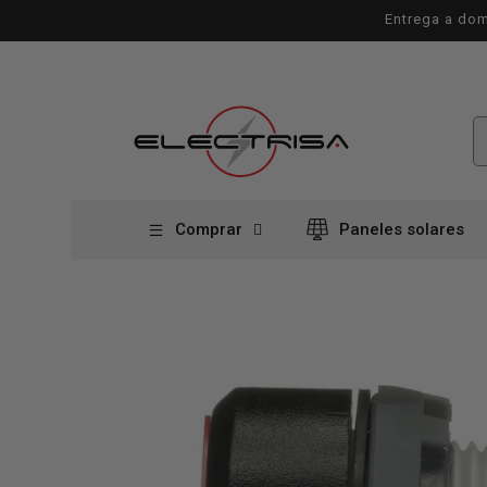
Ir
Entrega a dom
directamente
al contenido
Comprar
Paneles solares
Ir
directamente
a la
información
del producto