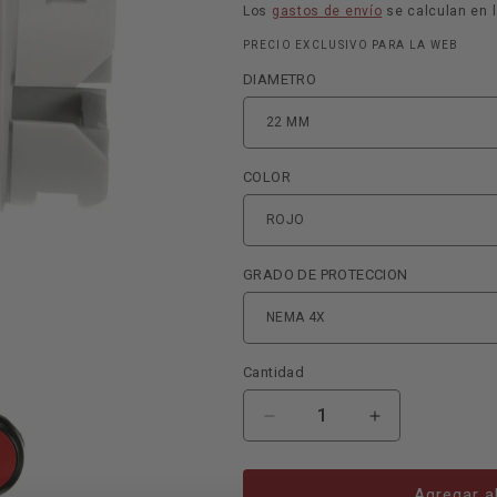
habitual
Los
gastos de envío
se calculan en l
PRECIO EXCLUSIVO PARA LA WEB
DIAMETRO
COLOR
GRADO DE PROTECCION
Cantidad
Reducir
Aumentar
cantidad
cantidad
para
para
PULSADOR
PULSADOR
Agregar al