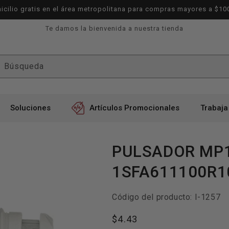
icilio gratis en el área metropolitana para compras mayores a $10
Te damos la bienvenida a nuestra tienda
Búsqueda
Soluciones
Artículos Promocionales
Trabaja
PULSADOR MP1
1SFA611100R1
SKU:
Código del producto:
I-1257
Precio
$4.43