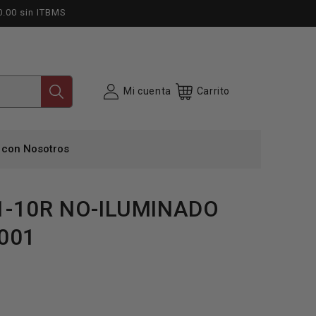
0.00 sin ITBMS
Mi cuenta
Carrito
 con Nosotros
-10R NO-ILUMINADO
001