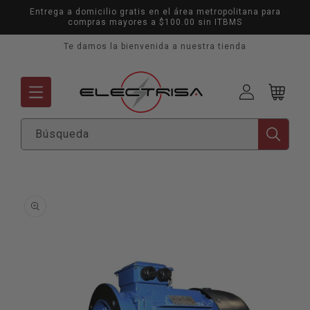
Ir
Entrega a domicilio gratis en el área metropolitana para
directamente
compras mayores a $100.00 sin ITBMS
al contenido
Te damos la bienvenida a nuestra tienda
Mi
Carrito
cuenta
Búsqueda
Ir
directamente
a la
información
del producto