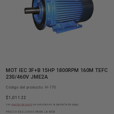
Abrir
elemento
MOT IEC 3F+B 15HP 1800RPM 160M TEFC
multimedia
1
230/460V JME2A
en
una
ventana
SKU:
Código del producto:
H-170
modal
Precio
$1,011.22
habitual
Los
gastos de envío
se calculan en la pantalla de pago.
PRECIO EXCLUSIVO PARA LA WEB