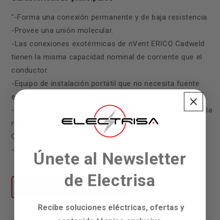
"-Forma una conexión permanente y de baja resistencia.
-Provee una unión molecular.
-Las conexiones exotérmicas de nVent ERICO Cadweld
tienen la misma capacidad nominal de corriente que el
conductor.
-Equipo de instalación portátil que no necesita fuente
externa de energía.
-Se puede capacitar a los instaladores fácilmente para la
realización de conexiones exotérmicas nVent ERICO
Cadweld.
-Las conexiones pueden inspeccionarse visualmente."
Únete al Newsletter
de Electrisa
Descargar Ficha Técnica
Recibe soluciones eléctricas, ofertas y