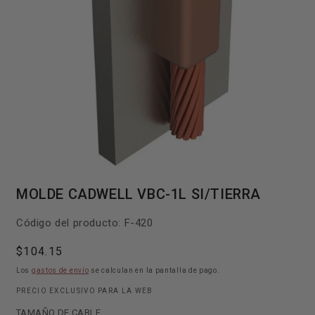
Abrir
elemento
MOLDE CADWELL VBC-1L SI/TIERRA
multimedia
1
en
SKU:
Código del producto:
F-420
una
ventana
modal
Precio
$104.15
habitual
Los
gastos de envío
se calculan en la pantalla de pago.
PRECIO EXCLUSIVO PARA LA WEB
TAMAÑO DE CABLE