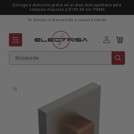
Ir
Entrega a domicilio gratis en el área metropolitana para
directamente
compras mayores a $100.00 sin ITBMS
al contenido
Te damos la bienvenida a nuestra tienda
Mi
Carrito
cuenta
Búsqueda
Ir
directamente
a la
información
del producto