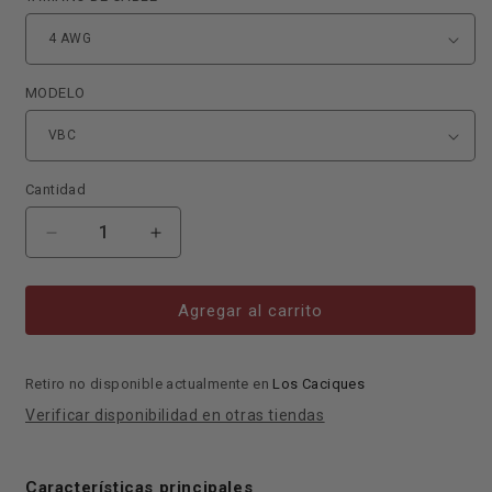
MODELO
Cantidad
Reducir
Aumentar
cantidad
cantidad
para
para
MOLDE
MOLDE
Agregar al carrito
CADWELL
CADWELL
VBC-
VBC-
1L
1L
Retiro no disponible actualmente en
Los Caciques
SI/TIERRA
SI/TIERRA
Verificar disponibilidad en otras tiendas
Características principales