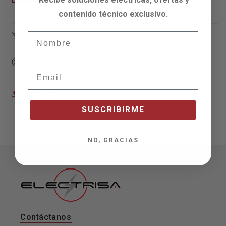
contenido técnico exclusivo.
Nombre
Información de envío
Garantía
Email
Compartir
SUSCRIBIRME
NO, GRACIAS
Contáctanos