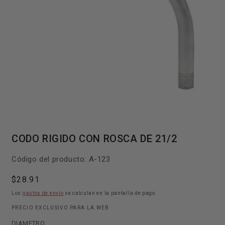
Abrir
elemento
CODO RIGIDO CON ROSCA DE 21/2
multimedia
1
en
SKU:
Código del producto:
A-123
una
ventana
modal
Precio
$28.91
habitual
Los
gastos de envío
se calculan en la pantalla de pago.
PRECIO EXCLUSIVO PARA LA WEB
DIAMETRO