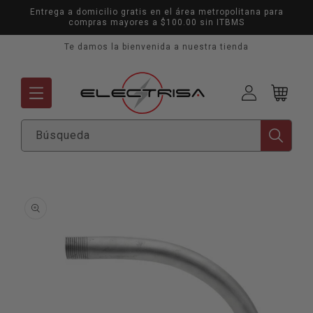
Ir
Entrega a domicilio gratis en el área metropolitana para
directamente
compras mayores a $100.00 sin ITBMS
al contenido
Te damos la bienvenida a nuestra tienda
Mi
Carrito
cuenta
Búsqueda
Ir
directamente
a la
información
del producto