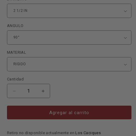
ANGULO
MATERIAL
Cantidad
Reducir
Aumentar
cantidad
cantidad
para
para
CODO
CODO
Agregar al carrito
RIGIDO
RIGIDO
CON
CON
ROSCA
ROSCA
Retiro no disponible actualmente en
Los Caciques