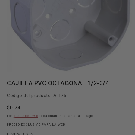
Abrir
elemento
CAJILLA PVC OCTAGONAL 1/2-3/4
multimedia
1
en
SKU:
Código del producto:
A-175
una
ventana
modal
Precio
$0.74
habitual
Los
gastos de envío
se calculan en la pantalla de pago.
PRECIO EXCLUSIVO PARA LA WEB
DIMENSIONES