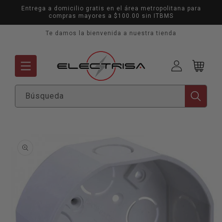
Ir
Entrega a domicilio gratis en el área metropolitana para
directamente
compras mayores a $100.00 sin ITBMS
al contenido
Te damos la bienvenida a nuestra tienda
Mi
Carrito
cuenta
Búsqueda
Ir
directamente
a la
información
del producto