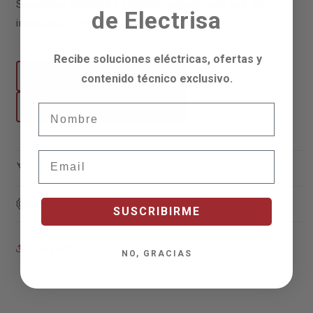
Seguridad: Material no tóxico, seguro para uso en
de Electrisa
interiores y exteriores.
Recibe soluciones eléctricas, ofertas y
Descargar Ficha Técnica
contenido técnico exclusivo.
Descargar Ficha Técnica
Nombre
Email
Información de envío
Garantía
SUSCRIBIRME
Compartir
NO, GRACIAS