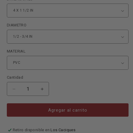
DIAMETRO
MATERIAL
Cantidad
Reducir
Aumentar
cantidad
cantidad
para
para
CAJILLA
CAJILLA
Agregar al carrito
PVC
PVC
OCTAGONAL
OCTAGONAL
1/2-
1/2-
Retiro disponible en
Los Caciques