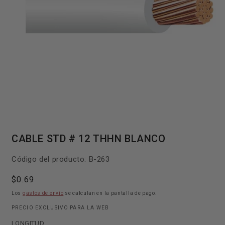
Abrir
elemento
CABLE STD # 12 THHN BLANCO
multimedia
1
en
SKU:
Código del producto:
B-263
una
ventana
modal
Precio
$0.69
habitual
Los
gastos de envío
se calculan en la pantalla de pago.
PRECIO EXCLUSIVO PARA LA WEB
LONGITUD