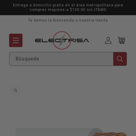
Ir
Entrega a domicilio gratis en el área metropolitana para
directamente
compras mayores a $100.00 sin ITBMS
al contenido
Te damos la bienvenida a nuestra tienda
Mi
Carrito
cuenta
Búsqueda
Ir
directamente
a la
información
del producto