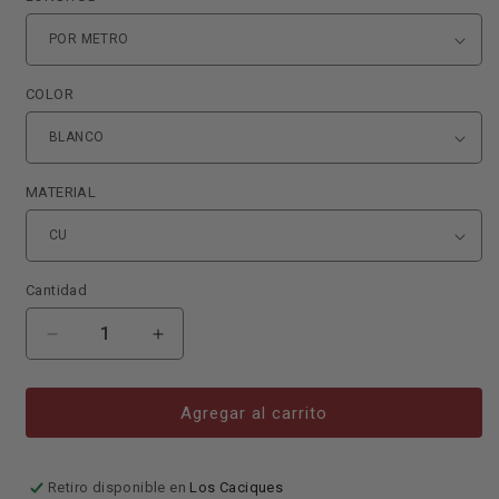
COLOR
MATERIAL
Cantidad
Reducir
Aumentar
cantidad
cantidad
para
para
CABLE
CABLE
Agregar al carrito
STD
STD
#
#
12
12
Retiro disponible en
Los Caciques