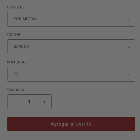
LONGITUD
COLOR
MATERIAL
Cantidad
Reducir
Aumentar
cantidad
cantidad
para
para
CABLE
CABLE
Agregar al carrito
PLAST.
PLAST.
2
2