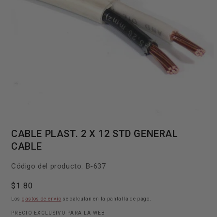
Abrir
elemento
CABLE PLAST. 2 X 12 STD GENERAL
multimedia
1
CABLE
en
una
ventana
SKU:
Código del producto:
B-637
modal
Precio
$1.80
habitual
Los
gastos de envío
se calculan en la pantalla de pago.
PRECIO EXCLUSIVO PARA LA WEB