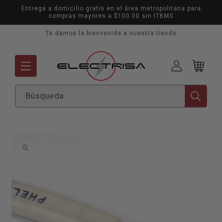
Ir
Entrega a domicilio gratis en el área metropolitana para
directamente
compras mayores a $100.00 sin ITBMS
al contenido
Te damos la bienvenida a nuestra tienda
Mi
Carrito
cuenta
Búsqueda
Ir
directamente
a la
información
del producto