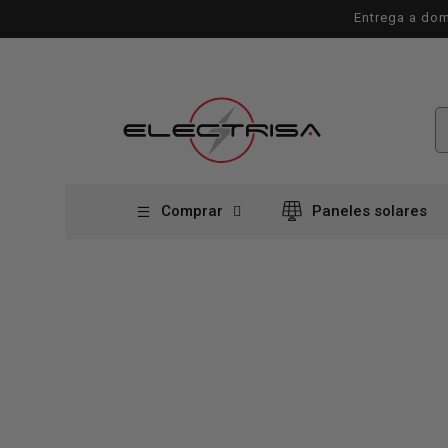
Ir
Entrega a dom
directamente
al contenido
Comprar
Paneles solares
Ir
directamente
a la
información
del producto