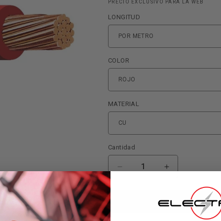
PRECIO EXCLUSIVO PARA LA WEB
LONGITUD
COLOR
MATERIAL
Cantidad
Reducir
Aumentar
cantidad
cantidad
para
para
CABLE
CABLE
Agregar al
#
#