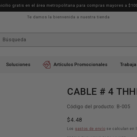
icilio gratis en el área metropolitana para compras mayores a $10
Te damos la bienvenida a nuestra tienda
Búsqueda
Soluciones
Artículos Promocionales
Trabaja
CABLE # 4 TH
SKU:
Código del producto:
B-005
Precio
$4.48
habitual
Los
gastos de envío
se calculan en l