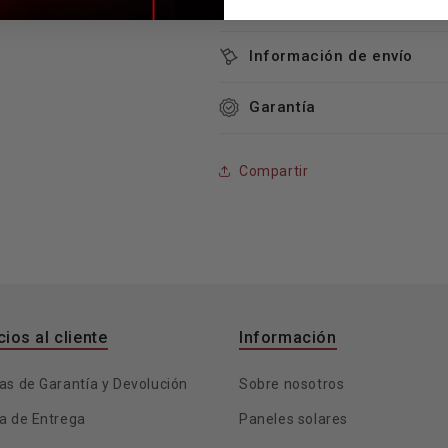
Información de envío
Garantía
Compartir
cios al cliente
Información
cas de Garantía y Devolución
Sobre nosotros
ca de Entrega
Paneles solares