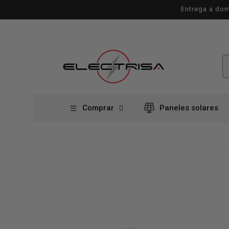
Ir
Entrega a dom
directamente
al contenido
Comprar
Paneles solares
Ir
directamente
a la
información
del producto