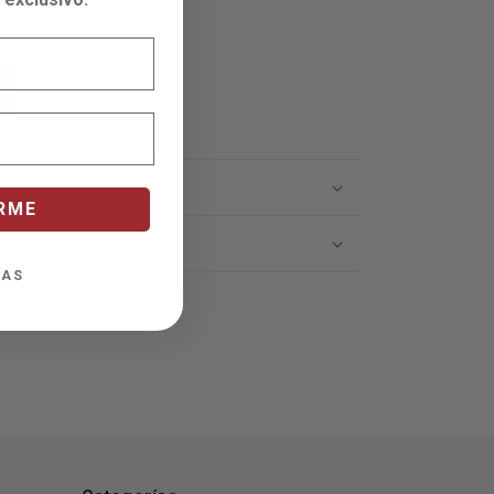
RME
IAS