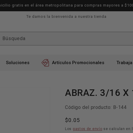
icilio gratis en el área metropolitana para compras mayores a $10
Te damos la bienvenida a nuestra tienda
Búsqueda
Soluciones
Artículos Promocionales
Trabaja
ABRAZ. 3/16 X
SKU:
Código del producto:
B-144
Precio
$0.05
habitual
Los
gastos de envío
se calculan en l