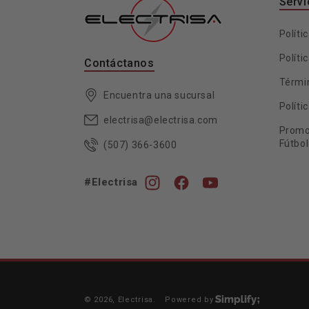
Servi
Políti
Políti
Contáctanos
Térmi
Encuentra una sucursal
Políti
electrisa@electrisa.com
Promo
Fútbol
(507) 366-3600
#Electrisa
Instagram
Facebook
YouTube
© 2026,
Electrisa
.
Powered by