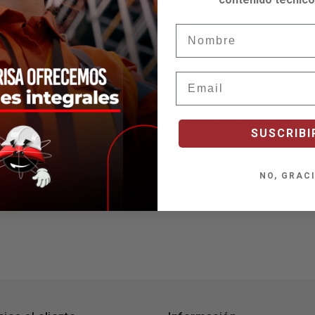
de forma rápida y segura.
Nombre
Descargar Ficha Técnica
Email
Información de envío
SUSCRIBI
Garantía
NO, GRAC
Compartir