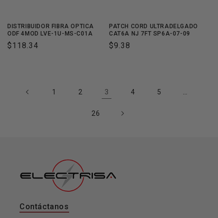
DISTRIBUIDOR FIBRA OPTICA
PATCH CORD ULTRADELGADO
ODF 4MOD LVE-1U-MS-C01A
CAT6A NJ 7FT SP6A-07-09
Precio
$118.34
Precio
$9.38
habitual
habitual
3
…
1
2
4
5
26
Contáctanos