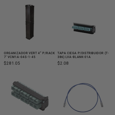
ORGANIZADOR VERT 4” P/RACK
TAPA CIEGA P/DISTRIBUIDOR (T-
7’ VCM1A-04S-1-45
386) LVA-BLANK-01A
Precio
$281.05
Precio
$2.08
habitual
habitual