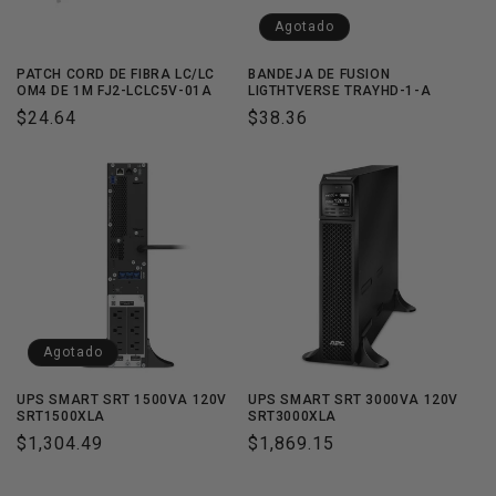
Agotado
PATCH CORD DE FIBRA LC/LC
BANDEJA DE FUSION
OM4 DE 1M FJ2-LCLC5V-01A
LIGTHTVERSE TRAYHD-1-A
Precio
$24.64
Precio
$38.36
habitual
habitual
Agotado
UPS SMART SRT 1500VA 120V
UPS SMART SRT 3000VA 120V
SRT1500XLA
SRT3000XLA
Precio
$1,304.49
Precio
$1,869.15
habitual
habitual