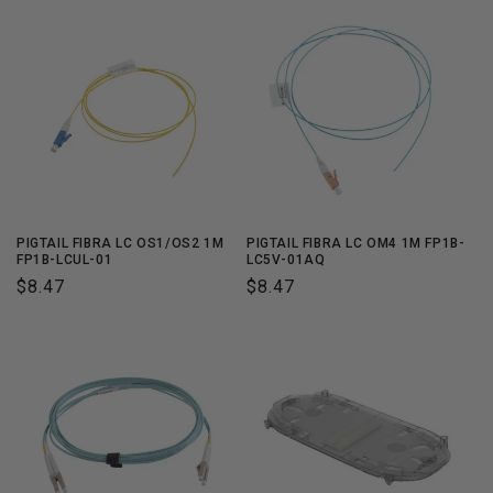
c
i
ó
n
:
PIGTAIL FIBRA LC OS1/OS2 1M
PIGTAIL FIBRA LC OM4 1M FP1B-
FP1B-LCUL-01
LC5V-01AQ
Precio
$8.47
Precio
$8.47
habitual
habitual