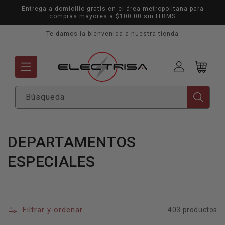
Ir
Entrega a domicilio gratis en el área metropolitana para
directamente
compras mayores a $100.00 sin ITBMS
al contenido
Te damos la bienvenida a nuestra tienda
Mi
Carrito
cuenta
Búsqueda
C
DEPARTAMENTOS
o
ESPECIALES
l
e
Filtrar y ordenar
403 productos
c